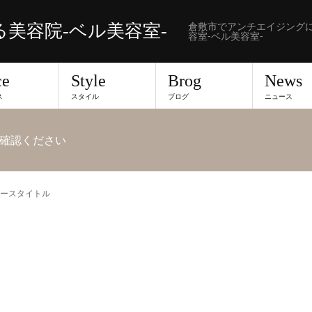
倉敷市でアンチエイジング
美容院-ベル美容室-
容室-ベル美容室-
ce
Style
Brog
News
ス
スタイル
ブログ
ニュース
確認ください
ースタイトル